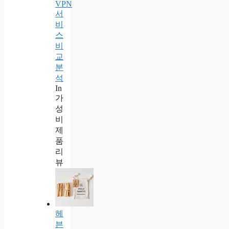
VPN
서
비
스
비
교
분
석
In
가
성
비
제
품
리
뷰
헤
븐