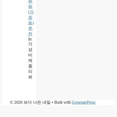
핑
등
(가
로
등)
추
천
In
가
성
비
제
품
리
뷰
© 2026 보다 나은 내일
• Built with
GeneratePress