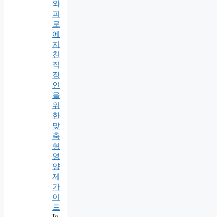
와
피
로
에
지
친
직
장
인
을
위
한
맞
춤
형
영
양
제
가
이
드
In