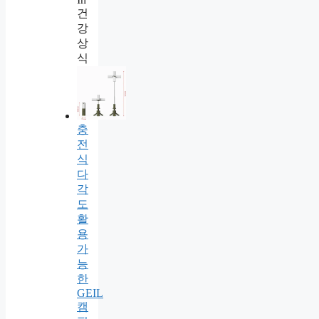
건
강
상
식
충
전
식
다
각
도
활
용
가
능
한
GEIL
캠