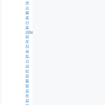
센
스
팔
로
산
토
100g
파
우
치
세
트,
가
성
비
와
힐
링
모
두
잡