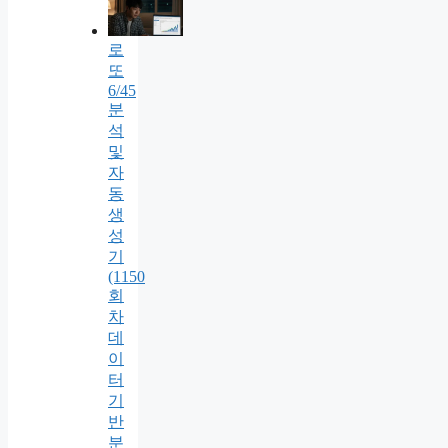
로
또
6/45
분
석
및
자
동
생
성
기
(1150
회
차
데
이
터
기
반
분