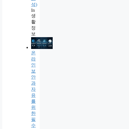
석)
In
생
활
정
보
온
라
인
보
안
과
자
유
를
위
한
필
수