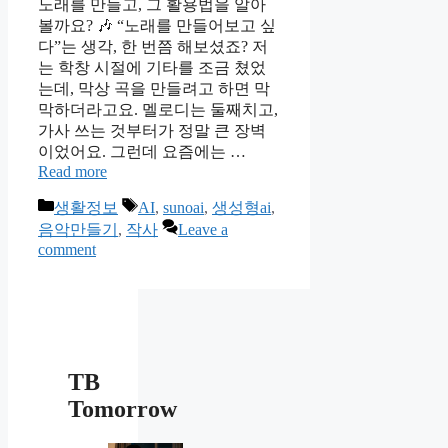
노래를 만들고, 그 활용법을 알아
볼까요? 🎶 “노래를 만들어보고 싶
다”는 생각, 한 번쯤 해보셨죠? 저
는 학창 시절에 기타를 조금 쳤었
는데, 막상 곡을 만들려고 하면 막
막하더라고요. 멜로디는 둘째치고,
가사 쓰는 것부터가 정말 큰 장벽
이었어요. 그런데 요즘에는 …
Read more
Categories
Tags
생활정보
AI
,
sunoai
,
생성형ai
,
음악만들기
,
작사
Leave a
comment
TB
Tomorrow