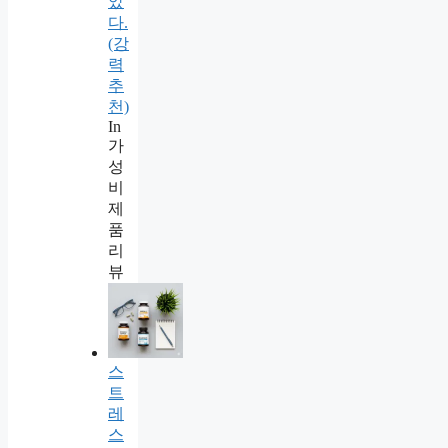
았
다.
(강
력
추
천)
In
가
성
비
제
품
리
뷰
스
트
레
스