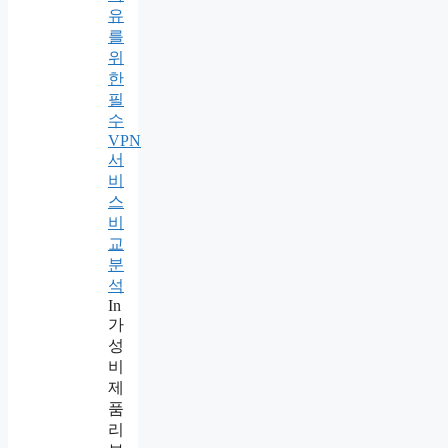
유
를
위
한
필
수
VPN
서
비
스
비
교
분
석
In
가
성
비
제
품
리