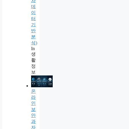
차
데
이
터
기
반
분
석)
In
생
활
정
보
온
라
인
보
안
과
자