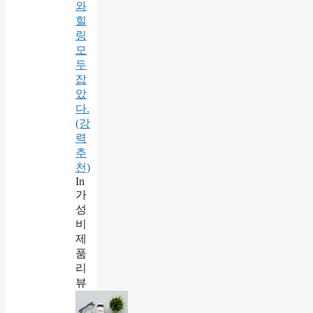
와
힐
링
모
두
잡
았
다.
(강
력
추
천)
In
가
성
비
제
품
리
뷰