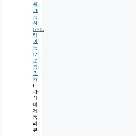
용
가
능
한
GEIL
캠
핑
등
(가
로
등)
추
천
In
가
성
비
제
품
리
뷰