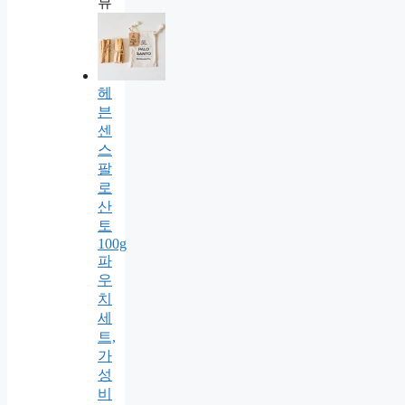
뷰
헤
븐
센
스
팔
로
산
토
100g
파
우
치
세
트,
가
성
비