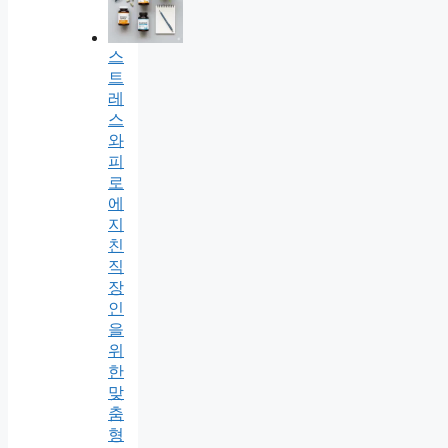
스
트
레
스
와
피
로
에
지
친
직
장
인
을
위
한
맞
춤
형