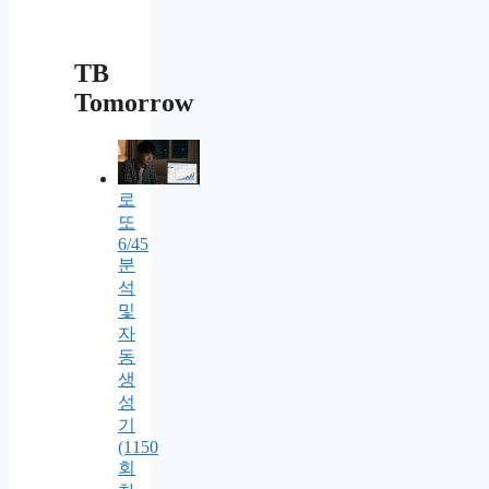
TB
Tomorrow
로
또
6/45
분
석
및
자
동
생
성
기
(1150
회