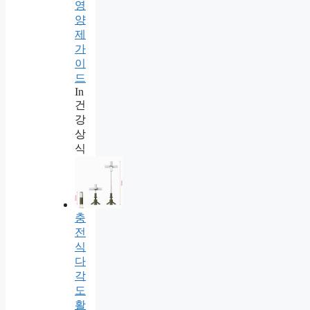
영
양
제
가
이
드
In
건
강
상
식
충
전
식
다
각
도
활