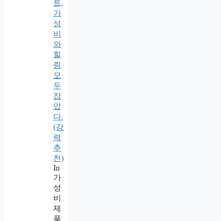
트,
가
성
비
와
힐
링
모
두
잡
았
다.
(강
력
추
천)
In
가
성
비
제
품