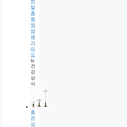
한
맞
춤
형
영
양
제
가
이
드
In
건
강
상
식
충
전
식