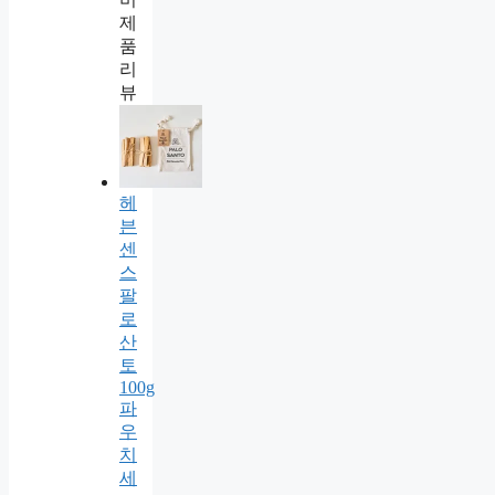
제
품
리
뷰
헤
븐
센
스
팔
로
산
토
100g
파
우
치
세