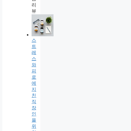
리
뷰
스
트
레
스
와
피
로
에
지
친
직
장
인
을
위