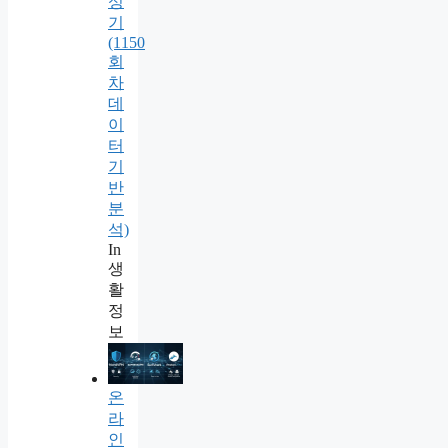
성
기
(1150
회
차
데
이
터
기
반
분
석)
In
생
활
정
보
온
라
인