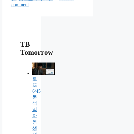
comment
TB
Tomorrow
로
또
6/45
분
석
및
자
동
생