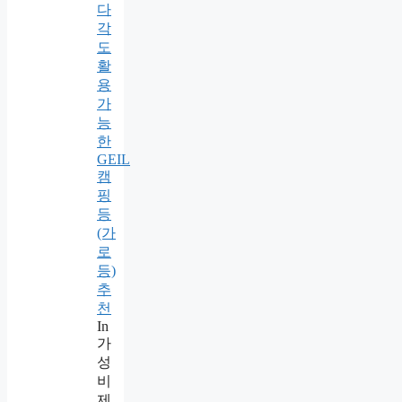
다
각
도
활
용
가
능
한
GEIL
캠
핑
등
(가
로
등)
추
천
In
가
성
비
제