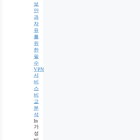
보
안
과
자
유
를
위
한
필
수
VPN
서
비
스
비
교
분
석
In
가
성
비