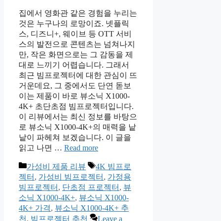
집에서 영화관 같은 경험을 누리는
것은 누구나의 로망이죠. 넷플릭
스, 디즈니+, 웨이브 등 OTT 서비
스의 발전으로 콘텐츠는 넘쳐나지
만, 작은 화면으로는 그 감동을 제
대로 느끼기 어렵습니다. 그래서
최근 빔프로젝터에 대한 관심이 뜨
거운데요, 그 중에서도 단연 돋보
이는 제품이 바로 뷰소닉 X1000-
4K+ 초단초점 빔프로젝터입니다.
이 리뷰에서는 최신 정보를 바탕으
로 뷰소닉 X1000-4K+의 매력을 낱
낱이 파헤쳐 보겠습니다. 이 글을
읽고 나면 …
Read more
Categories
Tags
가성비 제품 리뷰
4K 빔프로
젝터
,
가성비 빔프로젝터
,
가정용
빔프로젝터
,
단초점 프로젝터
,
뷰
소닉 X1000-4K+
,
뷰소닉 X1000-
4K+ 가격
,
뷰소닉 X1000-4K+ 추
천
,
빔프로젝터 추천
Leave a